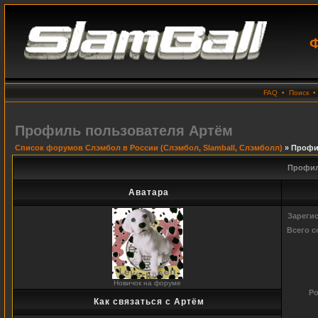
Ф
FAQ
•
Поиск
Профиль пользователя Артём
Список форумов Слэмбол в России (Слэмбол, Slamball, Слэмболл)
» Профи
Профил
Аватара
Зареги
Всего 
Новичок на форуме
Ро
Как связаться с Артём