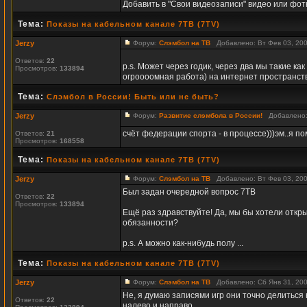
Добавить в "Свои видеозаписи" видео или фотку
Тема:
Показы на кабельном канале 7ТВ (7TV)
Jerzy
Форум:
Слэмбол на ТВ
Добавлено: Вт Фев 03, 20
Ответов:
22
p.s. Может через годик, через два мы такие ка
Просмотров:
133894
огроооомная работа) на интернет пространстве
Тема:
Слэмбол в России! Быть или не быть?
Jerzy
Форум:
Развитие слэмбола в России!
Добавлено: 
счёт федерации спорта - в процессе)))эм..я п
Ответов:
21
Просмотров:
168558
Тема:
Показы на кабельном канале 7ТВ (7TV)
Jerzy
Форум:
Слэмбол на ТВ
Добавлено: Вт Фев 03, 20
Был задан очередной вопрос 7ТВ
Ответов:
22
Просмотров:
133894
Ещё раз здравствуйте! Да, мы бы хотели откр
обязанности?
p.s. А можно как-нибудь полу ...
Тема:
Показы на кабельном канале 7ТВ (7TV)
Jerzy
Форум:
Слэмбол на ТВ
Добавлено: Сб Янв 31, 20
Не, я думаю записями игр они точно делиться
Ответов:
22
налево и направо.