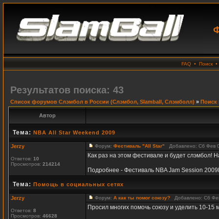
Ф
FAQ
•
Поиск
Результатов поиска: 43
Список форумов Слэмбол в России (Слэмбол, Slamball, Слэмболл)
»
Поиск
Автор
Тема:
NBA All Star Weekend 2009
Jerzy
Форум:
Фестиваль "All Star"
Добавлено: Сб Фев 0
Как раз на этом фестивале и будет слэмбол! 
Ответов:
10
Просмотров:
214214
Подробнее - Фестиваль NBA Jam Session 200
Тема:
Помощь в социальных сетях
Jerzy
Форум:
А как ты помог союзу?
Добавлено: Сб Фев
Просил многих помочь союзу и уделить 10-15 м
Ответов:
8
Просмотров:
46628