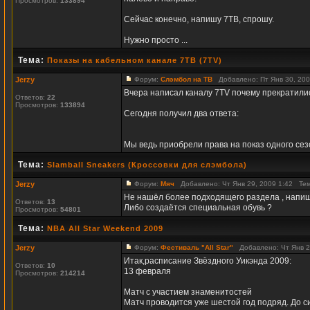
Просмотров:
133894
Сейчас конечно, напишу 7ТВ, спрошу.
Нужно просто ...
Тема:
Показы на кабельном канале 7ТВ (7TV)
Jerzy
Форум:
Слэмбол на ТВ
Добавлено: Пт Янв 30, 20
Вчера написал каналу 7TV почему прекратили
Ответов:
22
Просмотров:
133894
Сегодня получил два ответа:
Мы ведь приобрели права на показ одного сезон
Тема:
Slamball Sneakers (Кроссовки для слэмбола)
Jerzy
Форум:
Мяч
Добавлено: Чт Янв 29, 2009 1:42 Те
Не нашёл более подходящего раздела , напишу 
Ответов:
13
Либо создаётся специальная обувь ?
Просмотров:
54801
Тема:
NBA All Star Weekend 2009
Jerzy
Форум:
Фестиваль "All Star"
Добавлено: Чт Янв 2
Итак,расписание Звёздного Уикэнда 2009:
Ответов:
10
13 февраля
Просмотров:
214214
Матч с участием знаменитостей
Матч проводится уже шестой год подряд. До си