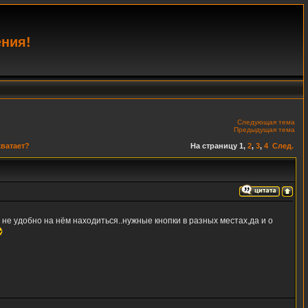
ения!
Следующая тема
Предыдущая тема
хватает?
На страницу
1
,
2
,
3
,
4
След.
 не удобно на нём находиться..нужные кнопки в разных местах,да и о