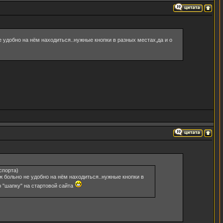
е удобно на нём находиться..нужные кнопки в разных местах,да и о
спорта)
уж больно не удобно на нём находиться..нужные кнопки в
 "шапку" на стартовой сайта