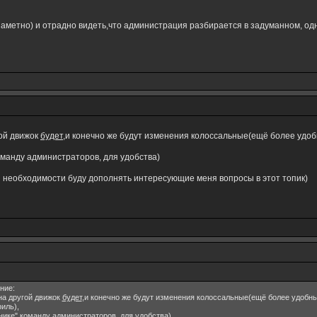
заметно) и отрадно видеть,что администрация разбирается в задуманном, од
гой движок
будет
,и конечно же будут изменения колоссальные(ещё более удо
оманду администраторов, для удобства)
и необходимости буду дополнять интересующие меня вопросы в этот топик)
ние:
 на другой движок
будет
,и конечно же будут изменения колоссальные(ещё более удобн
иль),
нике" команду администраторов, для удобства)