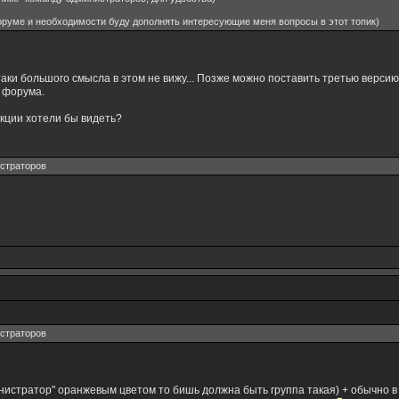
форуме и необходимости буду дополнять интересующие меня вопросы в этот топик)
таки большого смысла в этом не вижу... Позже можно поставить третью верси
о форума.
кции хотели бы видеть?
страторов
страторов
нистратор" оранжевым цветом то бишь должна быть группа такая) + обычно 