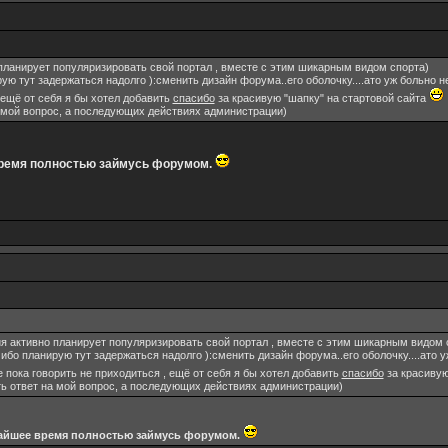
планирует популяризировать свой портал , вместе с этим шикарным видом спорта)
ую тут задержаться надолго ):сменить дизайн форума..его оболочку....ато уж больно н
 ещё от себя я бы хотел добавить
спасибо
за красивую "шапку" на стартовой сайта
а мой вопрос, а последующих действиях администрации)
время полностью займусь форумом.
я активно планирует популяризировать свой портал , вместе с этим шикарным видом 
ибо планирую тут задержаться надолго ):сменить дизайн форума..его оболочку....ато 
е пока говорить не приходиться , ещё от себя я бы хотел добавить
спасибо
за красивую
ть ответ на мой вопрос, а последующих действиях администрации)
жайшее время полностью займусь форумом.