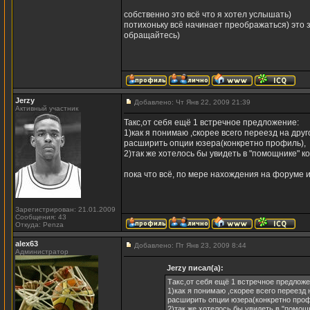
cобственно это всё что я хотел услышать)
потихоньку всё начинает преображаться) это 
обращайтесь)
Jerzy
Добавлено: Чт Янв 22, 2009 21:39
Активный участник
Такс,от себя ещё 1 встречное предложение:
1)как я понимаю ,скорее всего переезд на дру
расширить опции юзера(конкретно профиль),
2)так же хотелось бы увидеть в "помощнике" к
пока что всё, по мере нахождения на форуме 
Зарегистрирован: 21.01.2009
Сообщения: 43
Откуда: Penza
alex63
Добавлено: Пт Янв 23, 2009 8:44
Администратор
Jerzy писал(а):
Такс,от себя ещё 1 встречное предложе
1)как я понимаю ,скорее всего переезд
расширить опции юзера(конкретно проф
2)так же хотелось бы увидеть в "помощ