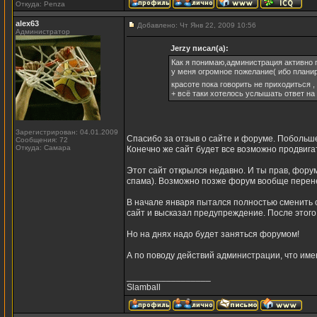
Откуда: Penza
alex63
Добавлено: Чт Янв 22, 2009 10:56
Администратор
Jerzy писал(а):
Как я понимаю,администрация активно 
у меня огромное пожелание( ибо планир
красоте пока говорить не приходиться ,
+ всё таки хотелось услышать ответ н
Зарегистрирован: 04.01.2009
Спасибо за отзыв о сайте и форуме. Побольш
Сообщения: 72
Откуда: Самара
Конечно же сайт будет все возможно продвигат
Этот сайт открылся недавно. И ты прав, фору
спама). Возможно позже форум вообще перене
В начале января пытался полностью сменить с
сайт и высказал предупреждение. После этого 
Но на днях надо будет заняться форумом!
А по поводу действий администрации, что им
_________________
Slamball