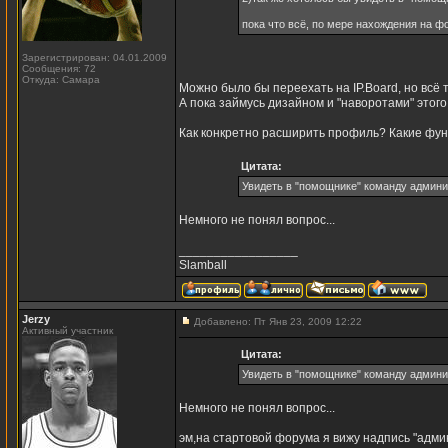
пока что всё, по мере нахождения на 
Зарегистрирован: 04.01.2009
Сообщения: 72
Откуда: Самара
Можно было бы переехать на IP.Board, но всё 
А пока займусь дизайном и "наворотами" этог
Как конкретно расширить профиль? Какие фун
Цитата:
Увидеть в "помощнике" команду админи
Немного не понял вопрос...
_________________
Slamball
Jerzy
Добавлено: Пт Янв 23, 2009 12:22
Активный участник
Цитата:
Увидеть в "помощнике" команду админи
Немного не понял вопрос...
эм,на стартовой форума я вижу надпись "адми