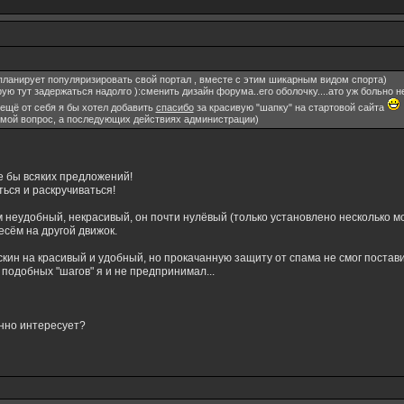
планирует популяризировать свой портал , вместе с этим шикарным видом спорта)
ую тут задержаться надолго ):сменить дизайн форума..его оболочку....ато уж больно н
 ещё от себя я бы хотел добавить
спасибо
за красивую "шапку" на стартовой сайта
а мой вопрос, а последующих действиях администрации)
е бы всяких предложений!
ься и раскручиваться!
м неудобный, некрасивый, он почти нулёвый (только установлено несколько 
сём на другой движок.
кин на красивый и удобный, но прокачанную защиту от спама не смог постави
подобных "шагов" я и не предпринимал...
енно интересует?