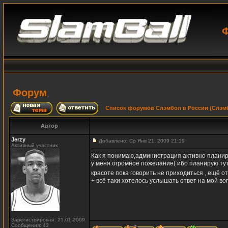
Ф
Форум
Список форумов Слэмбол в России (Слэмб
Автор
Jerzy
Добавлено: Ср Янв 21, 2009 21:19
Активный участник
Как я понимаю,администрация активно планир
у меня огромное пожелание( ибо планирую тут 
красоте пока говорить не приходиться , ещё о
+ всё таки хотелось услышать ответ на мой в
Зарегистрирован: 21.01.2009
Сообщения: 43