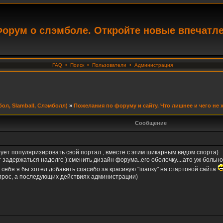
орум о слэмболе. Откройте новые впечатл
FAQ
•
Поиск
•
Пользователи
•
Администрация
ол, Slamball, Слэмболл)
»
Пожелания по форуму и сайту. Что лишнее и чего не 
Сообщение
ует популяризировать свой портал , вместе с этим шикарным видом спорта)
задержаться надолго ):сменить дизайн форума..его оболочку....ато уж больно
т себя я бы хотел добавить
спасибо
за красивую "шапку" на стартовой сайта
опрос, а последующих действиях администрации)