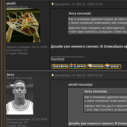
alex63
Добавлено: Чт Янв 22, 2009 16:35
Администратор
Jerzy писал(а):
Как я понимаю,администрация активно 
у меня огромное пожелание( ибо планир
красоте пока говорить не приходиться ,
+ всё таки хотелось услышать ответ н
Дизайн уже немного сменил. В ближайшее 
Зарегистрирован: 04.01.2009
Сообщения: 72
Откуда: Самара
_________________
Slamball
Jerzy
Добавлено: Чт Янв 22, 2009 21:33
Активный участник
alex63 писал(а):
Jerzy писал(а):
Как я понимаю,администраци
у меня огромное пожелание( 
разных местах,да и о красот
+ всё таки хотелось услыша
Зарегистрирован: 21.01.2009
Сообщения: 43
Дизайн уже немного сменил. В бли
Откуда: Penza