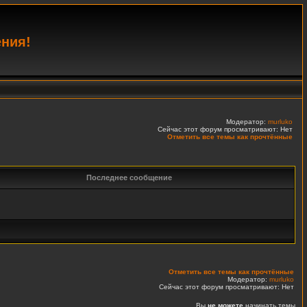
ения!
Модератор:
murluko
Сейчас этот форум просматривают: Нет
Отметить все темы как прочтённые
Последнее сообщение
Отметить все темы как прочтённые
Модератор:
murluko
Сейчас этот форум просматривают: Нет
Вы
не можете
начинать темы