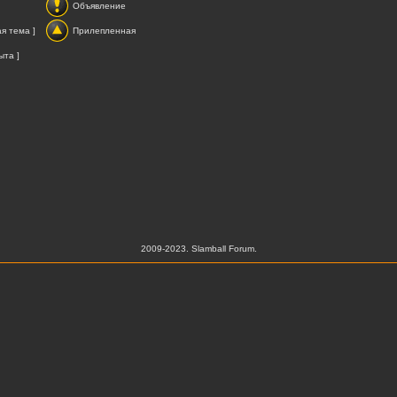
Объявление
я тема ]
Прилепленная
ыта ]
2009-2023. Slamball Forum.