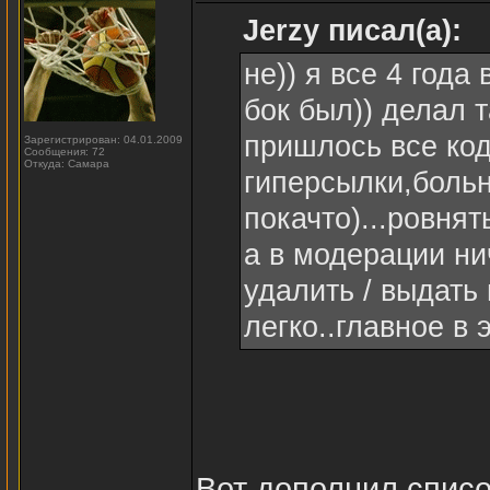
Jerzy писал(а):
не)) я все 4 года
бок был)) делал 
пришлось все код
Зарегистрирован: 04.01.2009
Сообщения: 72
Откуда: Самара
гиперсылки,больн
покачто)...ровнять
а в модерации ни
удалить / выдать 
легко..главное в 
Вот дополнил списо