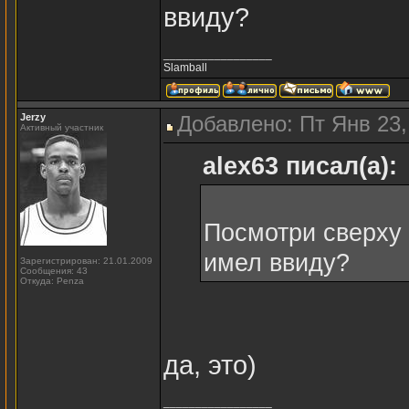
ввиду?
_________________
Slamball
Jerzy
Добавлено: Пт Янв 23,
Активный участник
alex63 писал(а):
Посмотри сверху 
имел ввиду?
Зарегистрирован: 21.01.2009
Сообщения: 43
Откуда: Penza
да, это)
_________________