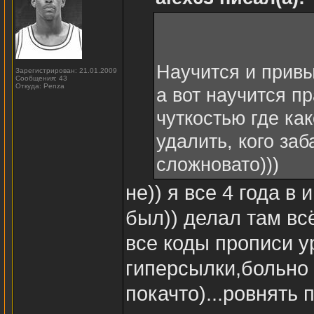
Научится и привы
Зарегистрирован: 21.01.2009
Сообщения: 43
Откуда: Penza
а вот научится 
чуткостью где ка
удалить, кого за
сложновато)))
не)) я все 4 года в
был)) делал там вс
все коды прописи у
гиперсылки,больно 
покачто)...ровнять п