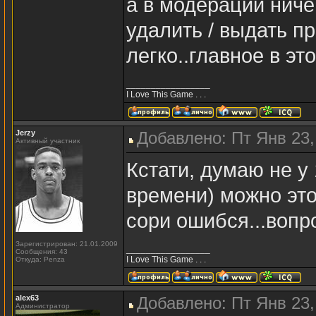
а в модерации ниче
удалить / выдать пр
легко..главное в эт
_________________
I Love This Game . . .
Jerzy
Добавлено: Пт Янв 23,
Активный участник
Кстати, думаю не у
времени) можно это
сори ошибся...вопр
Зарегистрирован: 21.01.2009
_________________
Сообщения: 43
I Love This Game . . .
Откуда: Penza
alex63
Добавлено: Пт Янв 23,
Администратор