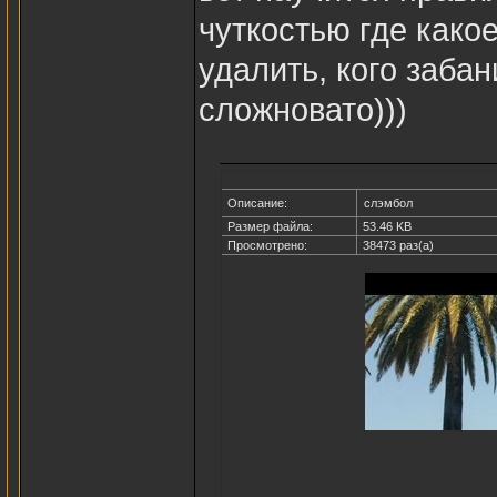
чуткостью где како
удалить, кого заба
сложновато)))
Описание:
слэмбол
Размер файла:
53.46 KB
Просмотрено:
38473 раз(а)