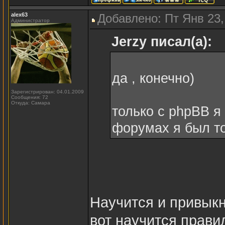
alex63
Добавлено: Пт Янв 23,
Администратор
Jerzy писал(а):
да , конечно)
Зарегистрирован: 04.01.2009
Сообщения: 72
Откуда: Самара
только с phpBB я 
форумах я был т
Научится и привыкн
вот научится прав