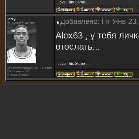
I Love This Game . . .
Jerzy
Добавлено: Пт Янв 23,
Активный участник
Alex63 , у тебя лич
отослать...
_________________
I Love This Game . . .
Зарегистрирован: 21.01.2009
Сообщения: 43
Откуда: Penza