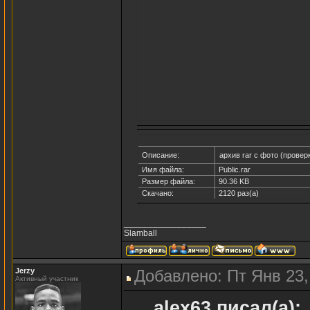
Описание:
архив rar с фото (провер
Имя файла:
Public.rar
Размер файла:
90.36 KB
Скачано:
2120 раз(а)
_________________
Slamball
Jerzy
Добавлено: Пт Янв 23,
Активный участник
alex63 писал(а):