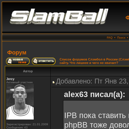
Ф
FAQ
•
Поиск
Форум
Список форумов Слэмбол в России (Слэмб
сайту. Что лишнее и чего не хватает?
Автор
Jerzy
Добавлено: Пт Янв 23,
Активный участник
alex63 писал(а):
IPB пока ставить 
phpBB тоже дово
Зарегистрирован: 21.01.2009
Сообщения: 43