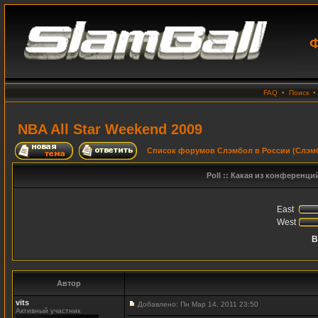
Ф
FAQ
•
Поиск
NBA All Star Weekend 2009
Список форумов Слэмбол в России (Слэмб
Poll :: Какая из конференций
East
West
В
Автор
vits
Добавлено: Пн Мар 14, 2011 23:50
Активный участник