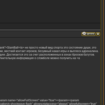
_blank">SlamBall</a> не просто новый вид спорта это состояние души, это
и, жесткий контакт игроков, безумный накал игры и выплеск адреналина.
е. Достигается это за счет расположенных в зонах бросков батутов.
полнительную информация о слэмболе можно получить на <a
param name="allowFullScreen" value="true"></param><param
ion/x-shockwave-flash" allowscriptaccess="always" allowfullscreen="true"