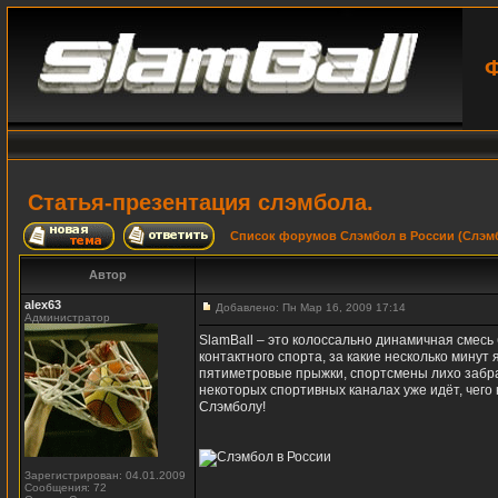
Ф
Статья-презентация слэмбола.
Список форумов Слэмбол в России (Слэмб
Автор
alex63
Добавлено: Пн Мар 16, 2009 17:14
Администратор
SlamBall – это колоссально динамичная смесь 
контактного спорта, за какие несколько мину
пятиметровые прыжки, спортсмены лихо забрас
некоторых спортивных каналах уже идёт, чег
Слэмболу!
Зарегистрирован: 04.01.2009
Сообщения: 72