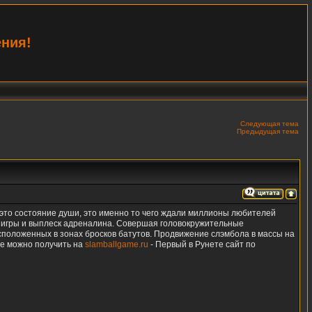
ения!
Следующая тема
Предыдущая тема
 это состояние души, это именно то чего ждали миллионы любителей
ал игры и выплеск адреналина. Совершая головокружительные
асположенных в зонах бросков батутов. Продвижение слэмбола в массы на
ле можно получить на
slamballgame.ru
- Первый в Рунете сайт по