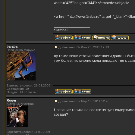
width="425" height="344"></embed></object>
<a href="http://www.1rsbs.ru" target="_blank"
_________________
Slamball
baraba
Добавлено: Пт Фев 25, 2011 17:13
Новичок на форуме
ну такие вещи,статья в частности,должны быт
тем более,что многие сюда попадают не с сайт
Зарегистрирован: 29.03.2009
Сообщения: 19
Откуда: НН область
Roger
Добавлено: Вт Мар 15, 2011 12:28
Активный участник
Название топика не соответствует содержимом
создал?
Зарегистрирован: 11.01.2009