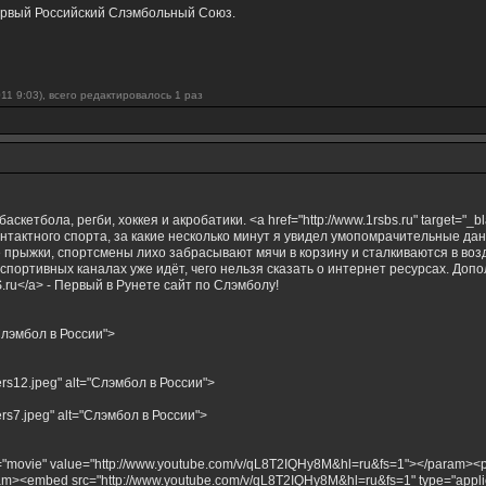
ервый Российский Слэмбольный Союз.
11 9:03), всего редактировалось 1 раз
скетбола, регби, хоккея и акробатики. <a href="http://www.1rsbs.ru" target="
тактного спорта, за какие несколько минут я увидел умопомрачительные данк
ыжки, спортсмены лихо забрасывают мячи в корзину и сталкиваются в воздух
спортивных каналах уже идёт, чего нельзя сказать о интернет ресурсах. До
BS.ru</a> - Первый в Рунете сайт по Слэмболу!
="Слэмбол в России">
ers12.jpeg" alt="Слэмбол в России">
ers7.jpeg" alt="Слэмбол в России">
="movie" value="http://www.youtube.com/v/qL8T2IQHy8M&hl=ru&fs=1"></param><
m><embed src="http://www.youtube.com/v/qL8T2IQHy8M&hl=ru&fs=1" type="applicat