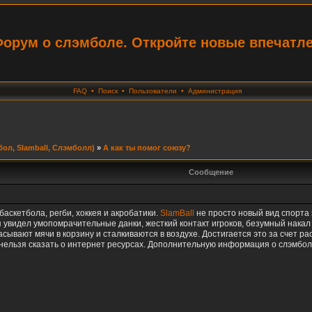
орум о слэмболе. Откройте новые впечатл
FAQ
•
Поиск
•
Пользователи
•
Администрация
ол, Slamball, Слэмболл)
»
А как ты помог союзу?
Сообщение
баскетбола, регби, хоккея и акробатики.
SlamBall
не просто новый вид спорта
т я увидел умопомрачительные данки, жесткий контакт игроков, безумный нак
ывают мячи в корзину и сталкиваются в воздухе. Достигается это за счет р
о нельзя сказать о интернет ресурсах. Дополнительную информация о слэмбо