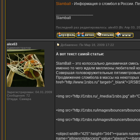
Slamball
- Информация о слэмбол в России. П
_________________
Slamball
Последний раз редактировалось: alex63 (Вс Апр 03, 20
alex63
Добавлено: Пн Мар 16, 2009 17:22
Администратор
А вот текст самой статьи:
SlamBall – это колоссально динамичная смесь ба
именно то чего ждали миллионы любителей кон
Совершая головокружительные пятиметровые пр
Продвижение слэмбола в массы на некоторых 
href="http://www.1rsbs.ru" target="_blank">1RS
Зарегистрирован: 04.01.2009
Сообщения: 72
<img src="http://1rsbs.ru/_/media/1rsbs.jpg" alt
Откуда: Самара
<img src="http://1rsbs.ru/images/bouncers/bounc
<img src="http://1rsbs.ru/images/bouncers/bounc
<object width="425" height="344"><param name
name="allowscriptaccess" value="always"></para