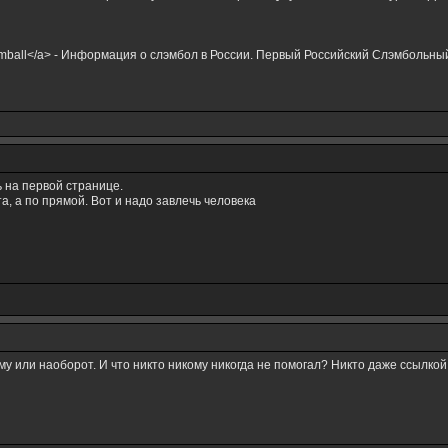
>Slamball</a> - Информация о слэмбол в России. Первый Российский Слэмбольны
ь на первой странице.
а, а по прямой. Вот и надо завлечь человека
у или наоборот. И что никто никому никогда не помогал? Никто даже ссылко