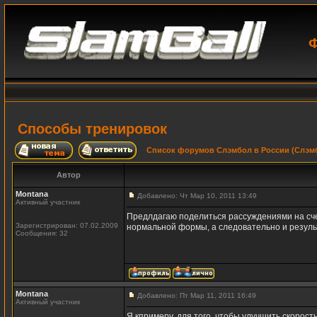
Ф
Способы тренировок
Список форумов Слэмбол в России (Слэмб
Автор
Montana
Добавлено: Чт Мар 10, 2011 13:49
Активный участник
Предлдагаю поделиться рассуждениями на сче
Зарегистрирован: 07.02.2009
нормальной формы, а следовательно и результа
Сообщения: 32
Montana
Добавлено: Пт Мар 11, 2011 16:49
Активный участник
Я кпримеру, для того, чтобы улучшить скорос