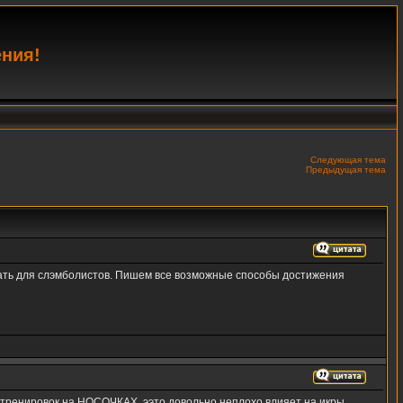
ения!
Следующая тема
Предыдущая тема
вать для слэмболистов. Пишем все возможные способы достижения
я тренировок на НОСОЧКАХ, ээто довольно неплохо влияет на икры,