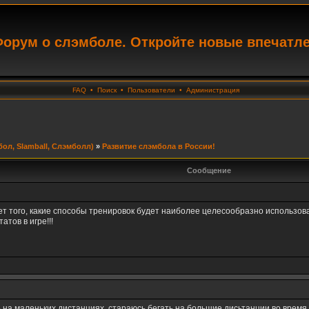
орум о слэмболе. Откройте новые впечатл
FAQ
•
Поиск
•
Пользователи
•
Администрация
ол, Slamball, Слэмболл)
»
Развитие слэмбола в России!
Сообщение
т того, какие способы тренировок будет наиболее целесообразно использо
тов в игре!!!
ть на маленьких дистанциях, стараюсь бегать на большие дисьтанции во врем