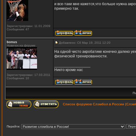
и все-таки мне кажется,что больше нужна акр
примерно так.
Зарегистрирован: 11.01.2009
Сообщения: 47
bonus
Добавлено: Сб Мар 19, 2011 12:20
Новичок на форуме
На одной чисто акробатике конечно далеко уех
физической тренированности.
_________________
Никто кроме нас
Зарегистрирован: 17.03.2011
Сообщения: 10
П
Список форумов Слэмбол в России (Слэмб
Перейти: