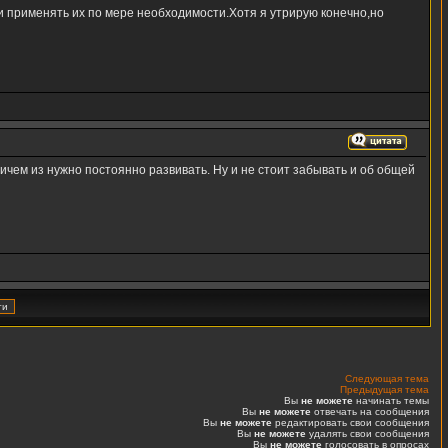
 и применять их по мере необходимости.Хотя я утрирую конечно,но
ричем из нужно постоянно развивать. Ну и не стоит забывать и об общей
Следующая тема
Предыдущая тема
Вы
не можете
начинать темы
Вы
не можете
отвечать на сообщения
Вы
не можете
редактировать свои сообщения
Вы
не можете
удалять свои сообщения
Вы
не можете
голосовать в опросах