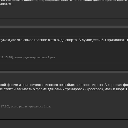
аются...
думаю,что это самое главное в это виде спорта. А лучше,если бы приглашать
11 15:48), всего редактировалось 1 раз
й форме и наче ничего толкогово не выйдет из такого игрока. А хорошая фор
не стоит и забывать о форме для самих тренировок - кроссовок, маек и шорт.
 17:16), всего редактировалось 1 раз