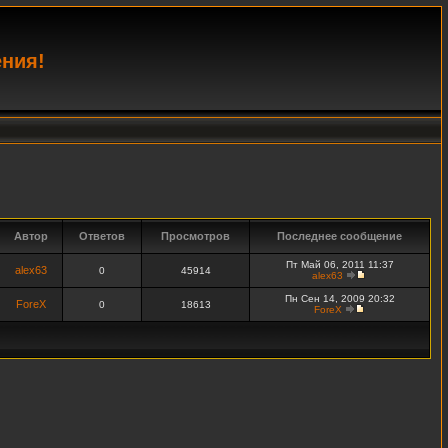
ения!
Автор
Ответов
Просмотров
Последнее сообщение
Пт Май 06, 2011 11:37
alex63
0
45914
alex63
Пн Сен 14, 2009 20:32
ForeX
0
18613
ForeX