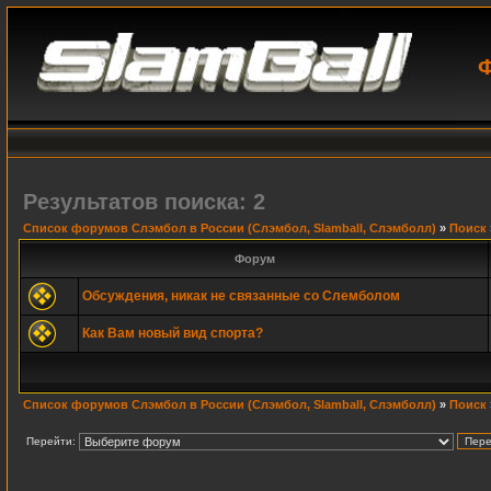
Ф
Результатов поиска: 2
Список форумов Слэмбол в России (Слэмбол, Slamball, Слэмболл)
»
Поиск
Форум
Обсуждения, никак не связанные со Слемболом
Как Вам новый вид спорта?
Список форумов Слэмбол в России (Слэмбол, Slamball, Слэмболл)
»
Поиск
Перейти: