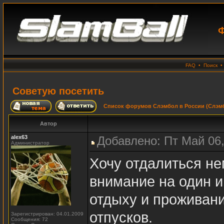
Ф
FAQ
•
Поиск
Советую посетить
Список форумов Слэмбол в России (Слэмб
Автор
alex63
Добавлено: Пт Май 06,
Администратор
Хочу отдалиться не
внимание на один 
отдыху и проживани
отпусков.
Зарегистрирован: 04.01.2009
Сообщения: 72